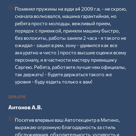
Поменял пружины на ауди а4 2009 г.в. - не скрою,
сначала волновался, машина гарантийная, но
ребята просто молодцы. вежливый прием,
порядок с приемкой, приняли машину быстро,
без волокиты, работы заняли 2 часа - я такого не
ожидал - зашел в рем. зону - удивился как все
аккуратно и чисто ) просто высшие оценки всему
персоналу, и в частности мастеру приемщику
Сергею. Ребята, работаете лучше чем официалы,
так держать! - будете держаться такого же
уровня - буду ездить только к вам!
2015.07.15
Антонов А.В.
Посетив впервые ваш Автотехцентр в Митино,
выражаю огромную благодарность за стиль
обслуживания, обходительность, учтивость и